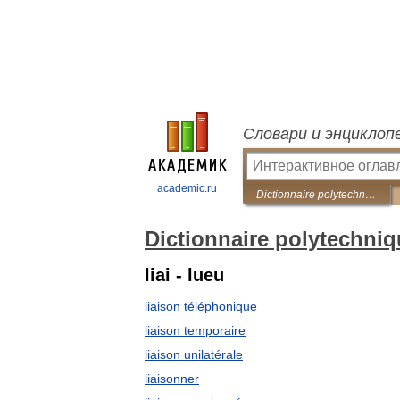
Словари и энциклоп
academic.ru
Dictionnaire polytechnique Français-Russe
Dictionnaire polytechni
liai - lueu
liaison téléphonique
liaison temporaire
liaison unilatérale
liaisonner