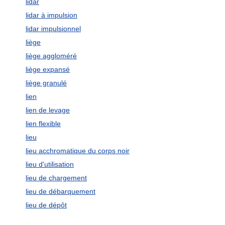
lidar
lidar à impulsion
lidar impulsionnel
liège
liège aggloméré
liège expansé
liège granulé
lien
lien de levage
lien flexible
lieu
lieu acchromatique du corps noir
lieu d'utilisation
lieu de chargement
lieu de débarquement
lieu de dépôt