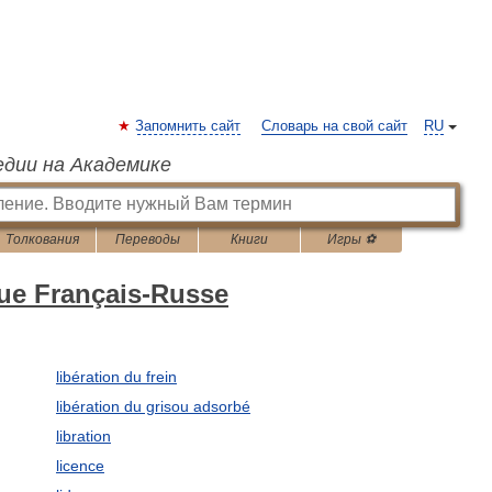
Запомнить сайт
Словарь на свой сайт
RU
едии на Академике
Толкования
Переводы
Книги
Игры ⚽
que Français-Russe
libération du frein
libération du grisou adsorbé
libration
licence