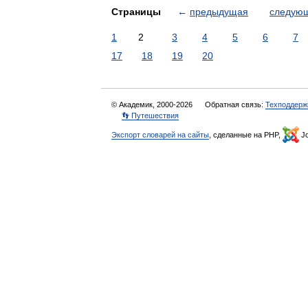
Страницы
←
предыдущая
следую
1
2
3
4
5
6
7
17
18
19
20
© Академик, 2000-2026
Обратная связь:
Техподдерж
👣 Путешествия
Экспорт словарей на сайты
, сделанные на PHP,
Jo