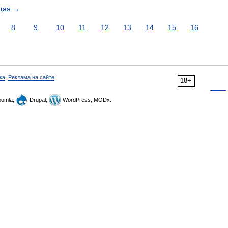
щая
→
8
9
10
11
12
13
14
15
16
ка
,
Реклама на сайте
18+
omla,
Drupal,
WordPress, MODx.